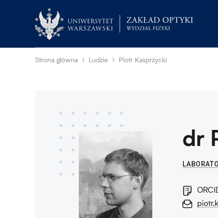
Strona główna
Ludzie
Piotr Kasprzycki
dr 
LABORATO
ORCI
piotr