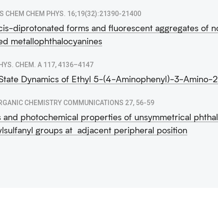
S CHEM CHEM PHYS. 16;19(32):21390-21400
cis-diprotonated forms and fluorescent aggregates of n
ted metallophthalocyanines
PHYS. CHEM. A 117, 4136–4147
State Dynamics of Ethyl 5-(4-Aminophenyl)-3-Amino-
RGANIC CHEMISTRY COMMUNICATIONS 27, 56-59
s and photochemical properties of unsymmetrical phtha
lsulfanyl groups at adjacent peripheral position