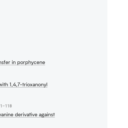
nsfer in porphycene
th 1,4,7-trioxanonyl
11–118
yanine derivative against