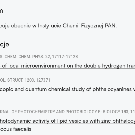
m
acuje obecnie w Instytucie Chemii Fizycznej PAN.
cje
S. CHEM. CHEM. PHYS. 22, 17117-17128
e of local microenvironment on the double hydrogen tra
MOL. STRUCT. 1203, 127371
copic and quantum chemical study of phthalocyanines wi
RNAL OF PHOTOCHEMISTRY AND PHOTOBIOLOGY B: BIOLOGY 183, 1
photodynamic activity of lipid vesicles with zinc phthaloc
ccus faecalis