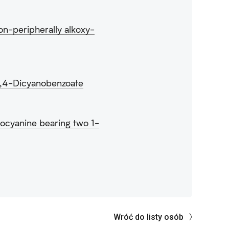
on-peripherally alkoxy-
2,4-Dicyanobenzoate
locyanine bearing two 1-
Wróć do listy osób