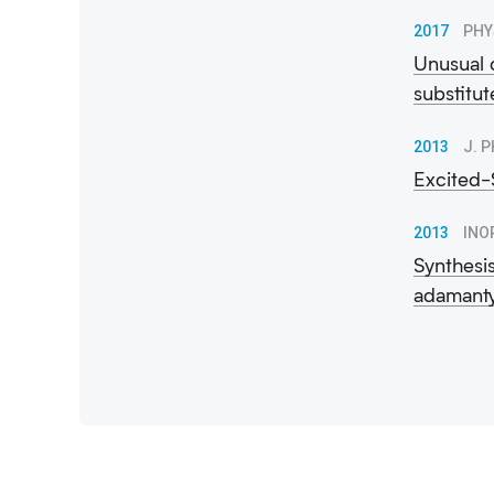
2017
PHY
Unusual 
substitu
2013
J. 
Excited-
2013
INO
Synthesi
adamanty