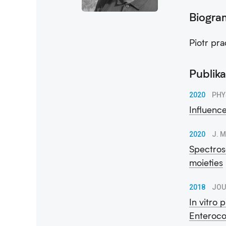
Biogra
Piotr pr
Publika
2020
PHY
Influenc
2020
J. 
Spectros
moieties
2018
JOU
In vitro 
Enteroco