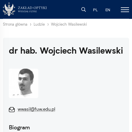
PL
EN
Strona główna
Ludzie
Wojciech Wasilewski
dr hab. Wojciech Wasilewski
wwasil@fuw.edu.pl
Biogram