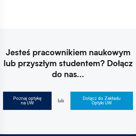
Jesteś pracownikiem naukowym
lub przyszłym studentem?
Dołącz
do nas...
Poznaj optykę
Dołącz do Zakładu
lub
na UW
Optyki UW