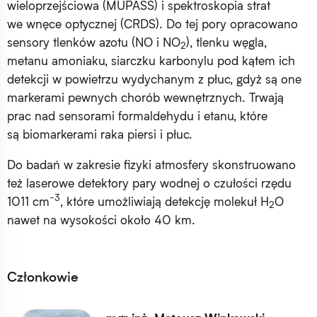
wieloprzejściowa (MUPASS) i spektroskopia strat
we wnęce optycznej (CRDS). Do tej pory opracowano
sensory tlenków azotu (NO i NO
), tlenku węgla,
2
metanu amoniaku, siarczku karbonylu pod kątem ich
detekcji w powietrzu wydychanym z płuc, gdyż są one
markerami pewnych chorób wewnętrznych. Trwają
prac nad sensorami formaldehydu i etanu, które
są biomarkerami raka piersi i płuc.
Do badań w zakresie fizyki atmosfery skonstruowano
też laserowe detektory pary wodnej o czułości rzędu
-3
1011 cm
, które umożliwiają detekcję molekuł H
O
2
nawet na wysokości około 40 km.
Członkowie