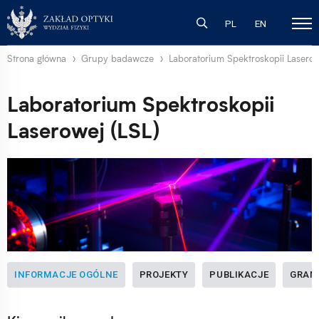
PL
EN
Strona główna
Grupy badawcze
Laboratorium Spektroskopii Laserow
Laboratorium Spektroskopii
Laserowej (LSL)
INFORMACJE OGÓLNE
PROJEKTY
PUBLIKACJE
GRAN