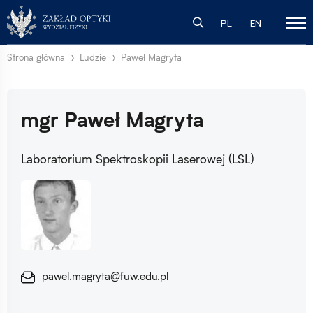
PL
EN
Strona główna
Ludzie
Paweł Magryta
mgr Paweł Magryta
Laboratorium Spektroskopii Laserowej (LSL)
pawel.magryta@fuw.edu.pl