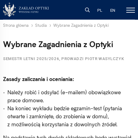
PL
EN
Strona główna
Studia
Wybrane Zagadnienia z Optyki
Wybrane Zagadnienia z Optyki
SEMESTR LETNI 2025/2026, PROWADZI PIOTR WASYLCZYK
Zasady zaliczania i oceniania:
Należy robić i odsyłać (e-mailem) obowiązkowe
prace domowe.
Na koniec wykładu będzie egzamin-test (pytania
otwarte i zamknięte, do zrobienia w domu),
z możliwością korzystania z dowolnych źródeł.
Na podstawie tych dwóch składowych będę wystawiał