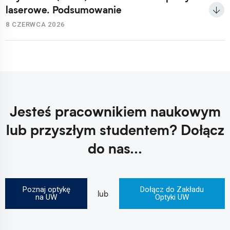
laserowe. Podsumowanie
8 CZERWCA 2026
Jesteś pracownikiem naukowym
lub przyszłym studentem?
Dołącz
do nas...
Poznaj optykę
Dołącz do Zakładu
lub
na UW
Optyki UW